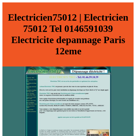
Electricien75012 | Electricien
75012 Tel 0146591039
Electricite depannage Paris
12eme