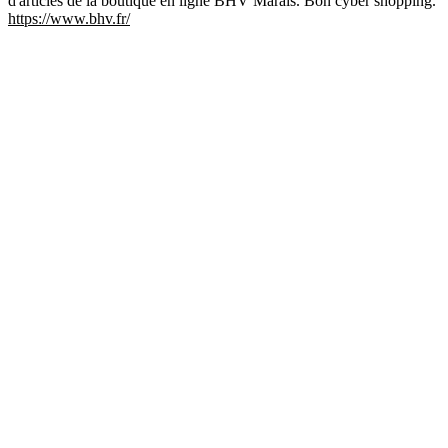
d'articles de la boutique en ligne BHV Marais. Bon cyber shopping.
https://www.bhv.fr/